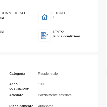
 COMMERCIALI
LOCALI
mq
4
GNI
STATO
Buone condizioni
Categoria
Residenziale
Anno
1980
costruzione
Arredato
Parzialmente arredato
PREGIO
Riscaldamento
Autonomo