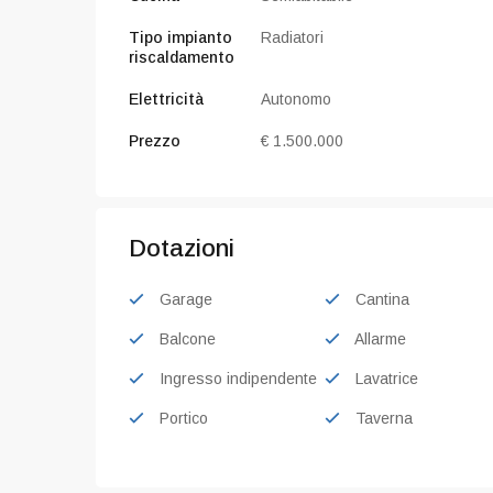
CODICE V090
Tipo impianto
Radiatori
Villa indipende
riscaldamento
panoramica
Toscolano-M
Elettricità
Autonomo
Prezzo
€ 1.500.000
Dotazioni
Garage
Cantina
Balcone
Allarme
Ingresso indipendente
Lavatrice
Portico
Taverna