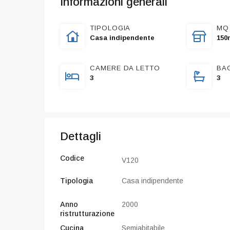
Informazioni generali
TIPOLOGIA
MQ
Casa indipendente
150
CAMERE DA LETTO
BA
3
3
Dettagli
Codice
V120
Tipologia
Casa indipendente
Anno
2000
PREGIO
ristrutturazione
Cucina
Semiabitabile