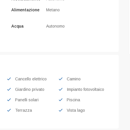
CODICE V089
Alimentazione
Metano
nte con vista
Villa con meravigliosa vista lago a
Gaino
aderno (BS)
Toscolano-Maderno (BS)
Acqua
Autonomo
Cancello elettrico
Camino
Giardino privato
Impianto fotovoltaico
Panelli solari
Piscina
Terrazza
Vista lago