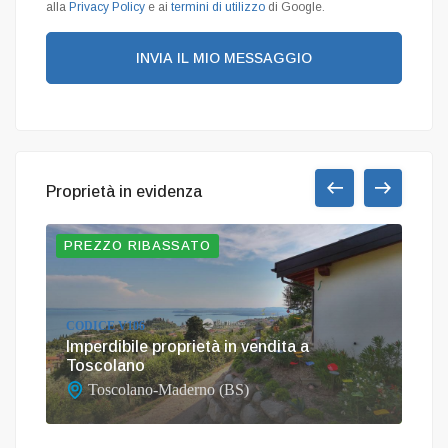
alla
Privacy Policy
e ai
termini di utilizzo
di Google.
INVIA IL MIO MESSAGGIO
Proprietà in evidenza
PREZZO RIBASSATO
OCC
CODICE V106
Imperdibile proprietà in vendita a
COD
no
Toscolano
Vil
Toscolano-Maderno (BS)
G