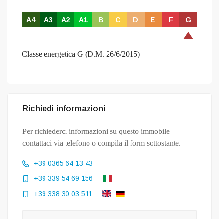
A4
A3
A2
A1
B
C
D
E
F
G
Classe energetica G (D.M. 26/6/2015)
Richiedi informazioni
Per richiederci informazioni su questo immobile
contattaci via telefono o compila il form sottostante.
+39 0365 64 13 43
+39 339 54 69 156
+39 338 30 03 511