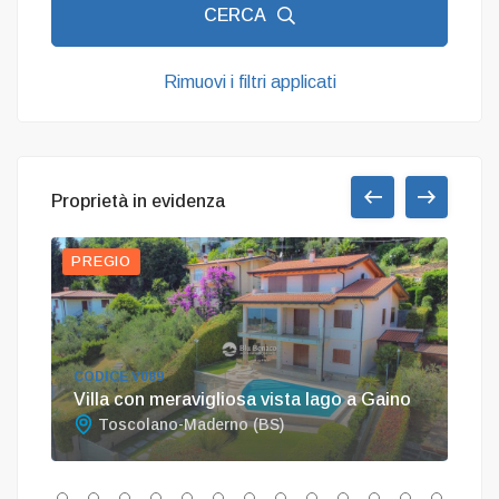
CERCA
Rimuovi i filtri applicati
Proprietà in evidenza
PREGIO
PRE
COD
CODICE V089
Imp
a
Villa con meravigliosa vista lago a Gaino
To
Toscolano-Maderno (BS)
T