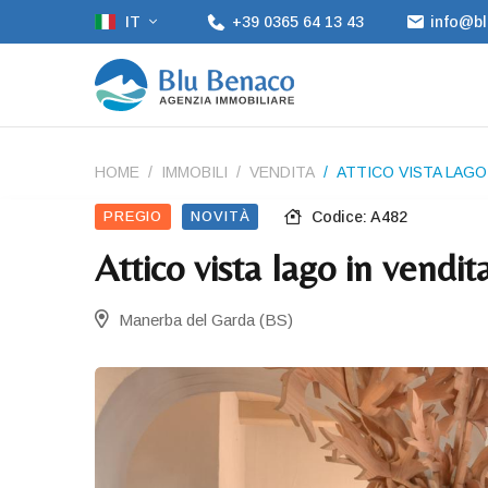
IT
+39 0365 64 13 43
info@bl
HOME
IMMOBILI
VENDITA
ATTICO VISTA LAGO
PREGIO
NOVITÀ
Codice: A482
Attico vista lago in vend
Manerba del Garda (BS)