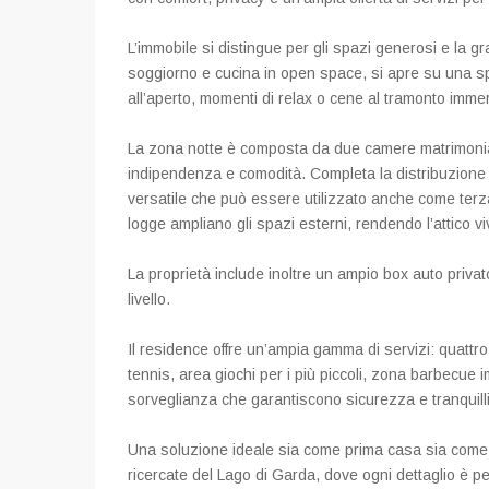
L’immobile si distingue per gli spazi generosi e la 
soggiorno e cucina in open space, si apre su una spl
all’aperto, momenti di relax o cene al tramonto imme
La zona notte è composta da due camere matrimonia
indipendenza e comodità. Completa la distribuzione
versatile che può essere utilizzato anche come terza
logge ampliano gli spazi esterni, rendendo l’attico vi
La proprietà include inoltre un ampio box auto priva
livello.
Il residence offre un’ampia gamma di servizi: quattro
tennis, area giochi per i più piccoli, zona barbecue i
sorveglianza che garantiscono sicurezza e tranquilli
Una soluzione ideale sia come prima casa sia come r
ricercate del Lago di Garda, dove ogni dettaglio è pen