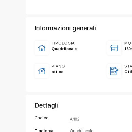
Informazioni generali
TIPOLOGIA
MQ
Quadrilocale
160
PIANO
ST
attico
Ott
Dettagli
Codice
A482
Tipologia
Quadrilocale