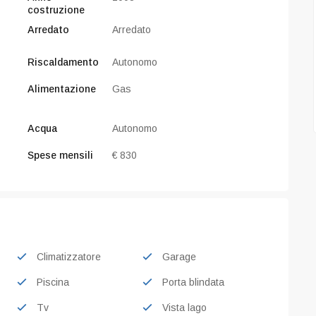
costruzione
CODICE V090
Villa indipendente con vista
Arredato
Arredato
panoramica
Toscolano-Maderno (BS)
Riscaldamento
Autonomo
Alimentazione
Gas
Acqua
Autonomo
Spese mensili
€ 830
Climatizzatore
Garage
Piscina
Porta blindata
Tv
Vista lago