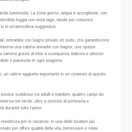
grande luminosità. La zona giorno, ampia e accogliente, con
endida loggia con vista lago, ideale per colazioni
rsi in un’atmosfera suggestiva.
li, entrambe con bagno privato en suite, che garantiscono
 interna una cabina armadio con bagno, uno spazio
 camera grazie al letto a scomparsa. Balconi e ulteriori
vibile e piacevole in ogni stagione.
to, un valore aggiunto importante in un contesto di questo
 piscine suddivise tra adulti e bambini, quattro campi da
mmersa nel verde, oltre a servizio di portineria e
tà durante tutto l’anno.
esidenza per le vacanze, in una delle location più
sato per offrire qualità della vita, benessere e relax.