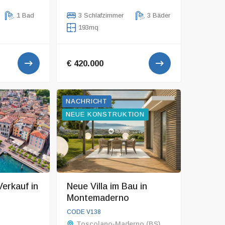
1 Bad
3 Schlafzimmer
3 Bäder
193mq
€ 420.000
NACHRICHT
NEUE KONSTRUKTION
erkauf in
Neue Villa im Bau in
Montemaderno
CODE V138
Toscolano-Maderno (BS)