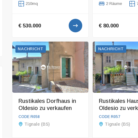
210mq
2 Räume
€ 530.000
€ 80.000
NACHRICHT
NACHRICHT
ERMÄSSIGTER PREIS
Rustikales Dorfhaus in
Rustikales Haus
Oldesio zu verkaufen
Oldesio zu ver
CODE V106
CODE V107
CODE R058
CODE R057
Unübersehbare Immobilie zum
Villa mit herrlichem
Tignale (BS)
Tignale (BS)
Verkauf in Toscolano
Liano
Toscolano-Maderno (BS)
Gargnano (BS)