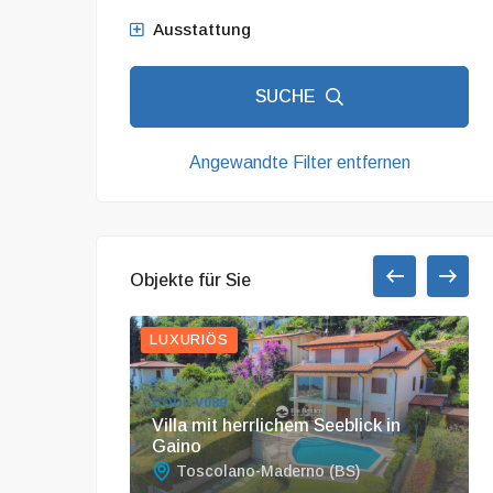
Ausstattung
SUCHE
Angewandte Filter entfernen
Objekte für Sie
LUXURIÖS
CODE V089
Villa mit herrlichem Seeblick in
Gaino
BS)
Toscolano-Maderno (BS)