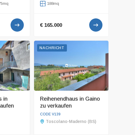
75mq
188mq
€ 165.000
NACHRICHT
 in
Reihenendhaus in Gaino
kaufen
zu verkaufen
CODE V103
CODE V139
 Seeblick in
Villa mit Panoramablick in
Toscolano-Maderno (BS)
Toscolano
Toscolano-Maderno (BS)