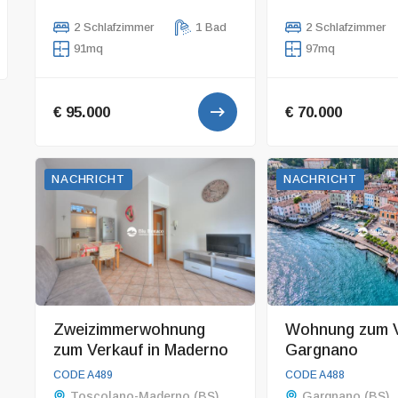
2 Schlafzimmer
1 Bad
2 Schlafzimmer
91mq
97mq
€ 95.000
€ 70.000
NACHRICHT
NACHRICHT
Zweizimmerwohnung
Wohnung zum V
zum Verkauf in Maderno
Gargnano
CODE A489
CODE A488
Toscolano-Maderno (BS)
Gargnano (BS)