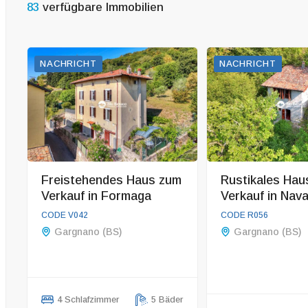
83
verfügbare Immobilien
NACHRICHT
NACHRICHT
Freistehendes Haus zum
Rustikales Hau
Verkauf in Formaga
Verkauf in Nav
CODE V042
CODE R056
Gargnano (BS)
Gargnano (BS)
4 Schlafzimmer
5 Bäder