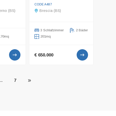
CODE A487
rno (BS)
Brescia (BS)
3 Schlafzimmer
2 Bäder
170mq
201mq
€ 650.000
...
7