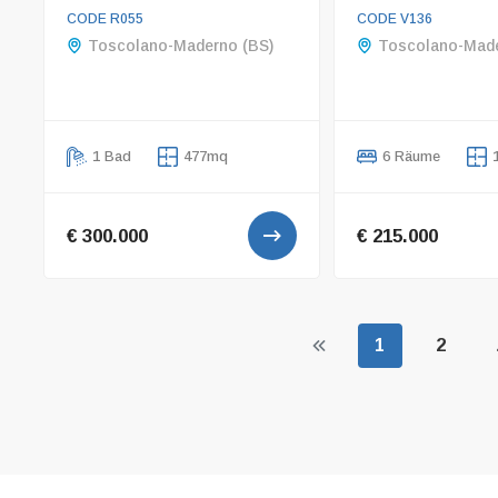
CODE R055
CODE V136
Toscolano-Maderno (BS)
Toscolano-Made
1 Bad
477mq
6 Räume
€ 300.000
€ 215.000
1
2